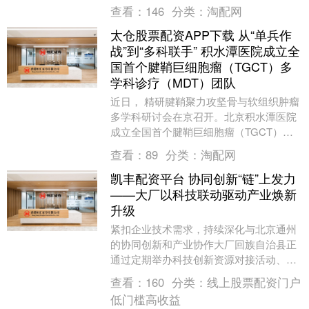
在斗地主模式之中狠狠逮捕神郭嘉，因此
查看：
146
分类：
淘配网
被广大小伙伴亲....
太仓股票配资APP下载 从“单兵作
战”到“多科联手” 积水潭医院成立全
国首个腱鞘巨细胞瘤（TGCT）多
学科诊疗（MDT）团队
近日， 精研腱鞘聚力攻坚骨与软组织肿瘤
多学科研讨会在京召开。北京积水潭医院
成立全国首个腱鞘巨细胞瘤（TGCT）多
学科诊疗（MDT）团队，该团队由骨肿瘤
查看：
89
分类：
淘配网
科牵头，联....
凯丰配资平台 协同创新“链”上发力
——大厂以科技联动驱动产业焕新
升级
紧扣企业技术需求，持续深化与北京通州
的协同创新和产业协作大厂回族自治县正
通过定期举办科技创新资源对接活动、搭
建共享研发平台、优化营商环境等一系列
查看：
160
分类：
线上股票配资门户
举措，加快推动科....
低门槛高收益