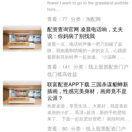
flower I want to go to the grassland andride
hors....
查看：
77
分类：
淘配网
配资查询官网 凌晨电话响，丈夫
说：你妈病了别找我
凌晨一点，电话铃声像一把刀划破了寂
静。我抱着刚哄睡的一岁的女儿，心跳跟
着那刺耳的铃声一起加速。 “小温啊，你
妈突然胸闷，昏过去了！小磊是不是到家
查看：
141
分类：
线上股票配资门户
了？快让他开车送....
低门槛高收益
联富配资APP下载 三国杀谋貂蝉新
插画，性感完美身材，画师竟不是
云涯？
热爱桌游，享受生活， 大家好，我是喜欢
桌游的小扩。 高清+超清，新的手机壁纸
来了。 下面一起欣赏欣赏吧！ 前段时间看
到谋貂蝉新插画， 还以为是谋貂蝉新皮
查看：
80
分类：
线上股票配资门户
肤。 风....