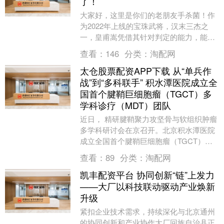
了！
大家好，这里是你们的老朋友手杀菌！作
为2022年上线的宝珠武将，汉末三杰之
一，皇甫嵩凭借其针对判定的能力，能够
在斗地主模式之中狠狠逮捕神郭嘉，因此
查看：
146
分类：
淘配网
被广大小伙伴亲....
太仓股票配资APP下载 从“单兵作
战”到“多科联手” 积水潭医院成立全
国首个腱鞘巨细胞瘤（TGCT）多
学科诊疗（MDT）团队
近日， 精研腱鞘聚力攻坚骨与软组织肿瘤
多学科研讨会在京召开。北京积水潭医院
成立全国首个腱鞘巨细胞瘤（TGCT）多
学科诊疗（MDT）团队，该团队由骨肿瘤
查看：
89
分类：
淘配网
科牵头，联....
凯丰配资平台 协同创新“链”上发力
——大厂以科技联动驱动产业焕新
升级
紧扣企业技术需求，持续深化与北京通州
的协同创新和产业协作大厂回族自治县正