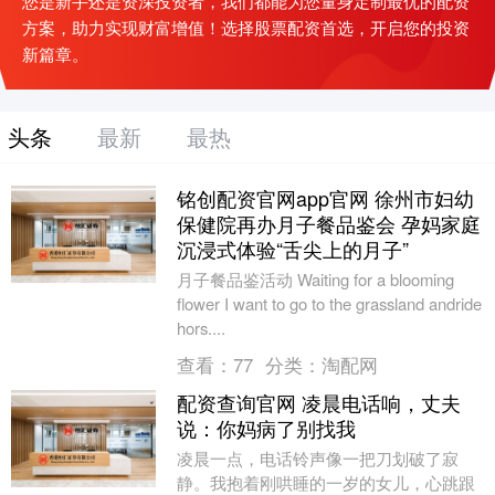
您是新手还是资深投资者，我们都能为您量身定制最优的配资
方案，助力实现财富增值！选择股票配资首选，开启您的投资
新篇章。
头条
最新
最热
铭创配资官网app官网 徐州市妇幼
保健院再办月子餐品鉴会 孕妈家庭
沉浸式体验“舌尖上的月子”
月子餐品鉴活动 Waiting for a blooming
flower I want to go to the grassland andride
hors....
查看：
77
分类：
淘配网
配资查询官网 凌晨电话响，丈夫
说：你妈病了别找我
凌晨一点，电话铃声像一把刀划破了寂
静。我抱着刚哄睡的一岁的女儿，心跳跟