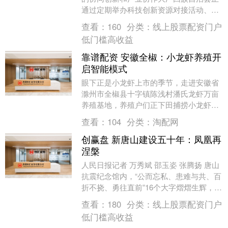
通过定期举办科技创新资源对接活动、搭
建共享研发平台、优化营商环境等一系列
查看：
160
分类：
线上股票配资门户
举措，加快推动科....
低门槛高收益
靠谱配资 安徽全椒：小龙虾养殖开
启智能模式
眼下正是小龙虾上市的季节，走进安徽省
滁州市全椒县十字镇陈浅村潘氏龙虾万亩
养殖基地，养殖户们正下田捕捞小龙虾。
收笼、倒虾、入桶……一连串动作麻利娴
查看：
104
分类：
淘配网
熟，不一会儿，水....
创赢盘 新唐山建设五十年：凤凰再
涅槃
人民日报记者 万秀斌 邵玉姿 张腾扬 唐山
抗震纪念馆内，“公而忘私、患难与共、百
折不挠、勇往直前”16个大字熠熠生辉，镌
刻着1976年抗震救灾的精神力量，见证
查看：
180
分类：
线上股票配资门户
着....
低门槛高收益