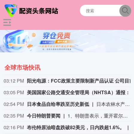
全球市场快讯
03:12 PM
03:05 PM
美国国家公路交通安全管理局（NHTSA）通报：克莱斯勒（即FCA美国有限责任公司）正在召回部分美国市场车型，涉及1458辆美国车辆，本次召回范围内车辆存在安全带无法回缩的问题，无法按
02:54 PM
日本食品自给率跌至历史新低
日本农林水产省8月7日公布的数据显示，2025财年，即2025年4月至2026年3月，按热量计算的日本食品自给率下降1个百分点至37%，为历史最低水平。日本食品自给率是指国内生产的食品占国内食品总供给的比例。日本农林水产省表示，大米消费减少是食品自给率下降的重要原因。日本大米消费长期以来主要依靠本国供应，是日本食品自给率的重要支撑。米价上涨导致居民大米消费减少，国产大米提供的热量随之减少，显著拉低日本整体食品自给率。（CCTV国际时讯）
02:35 PM
今日特朗普要闻
1、特朗普表示，重开霍尔木兹海峡的谈判正在推进，尽管伊朗议员正在考虑对与美国和以色列相关的船只实施限制。 2、特朗普：（关于人工智能）这可能比石油还要重要。谁赢得人工智能，谁就赢得一切。就是如此重要。人工智能比互联网大很多倍。 3、报道称，美国总统特朗普近日在一次私下会晤中表示，他希望副总统万斯能够赢得2028年总统大选。 4、美国总统特朗普当地时间8月7日宣布，联邦政府将向多个关键矿产和电池项目投资30亿美元，旨在增加美国国内产量，并以此推动国家安全与产业政策。 5、美国总统特朗普6日否认他对国防部长赫格塞思不满，称对赫格塞思所做的工作“非常满意”。 6、白宫本周致信库克称，特朗普“正在考虑”解除其职务，并要求她在三周内回应有关抵押贷款欺诈的指控。 7、特朗普媒体集团退出与Crypto.com的两项交易。 8、当地时间8月6日，有记者在采访美国总统特朗普时提出，如果民主党人在中期选举后控制国会众议院，可能会再次试图弹劾他，特朗普表示，“很多人说我是有史以来最伟大的总统之一”。
02:16 PM
布伦特原油暗盘跌破82美元，日内跌超1.6%。