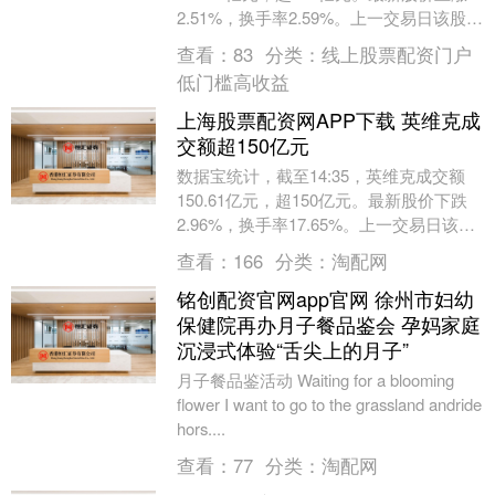
2.51%，换手率2.59%。上一交易日该股全
天成交额为214.34亿元。....
查看：
83
分类：
线上股票配资门户
低门槛高收益
上海股票配资网APP下载 英维克成
交额超150亿元
数据宝统计，截至14:35，英维克成交额
150.61亿元，超150亿元。最新股价下跌
2.96%，换手率17.65%。上一交易日该股
全天成交额为6.52亿元。（数....
查看：
166
分类：
淘配网
铭创配资官网app官网 徐州市妇幼
保健院再办月子餐品鉴会 孕妈家庭
沉浸式体验“舌尖上的月子”
月子餐品鉴活动 Waiting for a blooming
flower I want to go to the grassland andride
hors....
查看：
77
分类：
淘配网