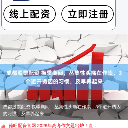
成都股票配资 换季期间，丛集性头痛在作祟，3个避开诱因
的习惯，及早养起来
德旺配资官网 2026年高考作文题出炉！直击厦门思明送考现场！转发送祝福！