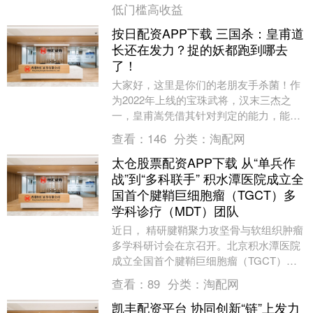
低门槛高收益
按日配资APP下载 三国杀：皇甫道
长还在发力？捉的妖都跑到哪去
了！
大家好，这里是你们的老朋友手杀菌！作
为2022年上线的宝珠武将，汉末三杰之
一，皇甫嵩凭借其针对判定的能力，能够
在斗地主模式之中狠狠逮捕神郭嘉，因此
查看：
146
分类：
淘配网
被广大小伙伴亲....
太仓股票配资APP下载 从“单兵作
战”到“多科联手” 积水潭医院成立全
国首个腱鞘巨细胞瘤（TGCT）多
学科诊疗（MDT）团队
近日， 精研腱鞘聚力攻坚骨与软组织肿瘤
多学科研讨会在京召开。北京积水潭医院
成立全国首个腱鞘巨细胞瘤（TGCT）多
学科诊疗（MDT）团队，该团队由骨肿瘤
查看：
89
分类：
淘配网
科牵头，联....
凯丰配资平台 协同创新“链”上发力