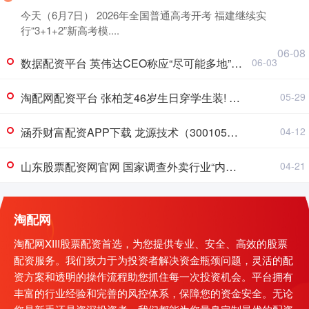
今天（6月7日） 2026年全国普通高考开考 福建继续实
行“3+1+2”新高考模....
06-08
数据配资平台 英伟达CEO称应“尽可能多地”给员工发薪水
06-03
淘配网配资平台 张柏芝46岁生日穿学生装! 再现《喜剧之王》柳飘飘! 豪送粉丝机票和迪士尼门票
05-29
涵乔财富配资APP下载 龙源技术（300105）2025年年报简析：净利润同比下降154.64%，三费占比上升明显
04-12
山东股票配资网官网 国家调查外卖行业“内卷式”竞争 淘宝闪购、美团回应
04-21
淘配网
淘配网XIII股票配资首选，为您提供专业、安全、高效的股票
配资服务。我们致力于为投资者解决资金瓶颈问题，灵活的配
资方案和透明的操作流程助您抓住每一次投资机会。平台拥有
丰富的行业经验和完善的风控体系，保障您的资金安全。无论