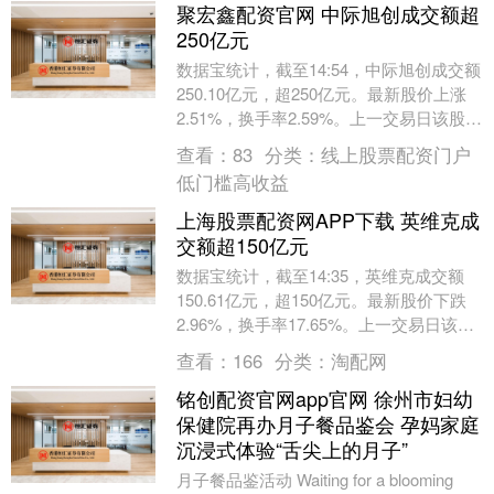
聚宏鑫配资官网 中际旭创成交额超
250亿元
数据宝统计，截至14:54，中际旭创成交额
250.10亿元，超250亿元。最新股价上涨
2.51%，换手率2.59%。上一交易日该股全
天成交额为214.34亿元。....
查看：
83
分类：
线上股票配资门户
低门槛高收益
上海股票配资网APP下载 英维克成
交额超150亿元
数据宝统计，截至14:35，英维克成交额
150.61亿元，超150亿元。最新股价下跌
2.96%，换手率17.65%。上一交易日该股
全天成交额为6.52亿元。（数....
查看：
166
分类：
淘配网
铭创配资官网app官网 徐州市妇幼
保健院再办月子餐品鉴会 孕妈家庭
沉浸式体验“舌尖上的月子”
月子餐品鉴活动 Waiting for a blooming