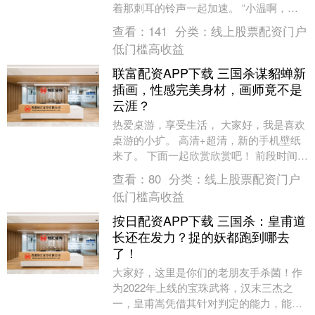
着那刺耳的铃声一起加速。 “小温啊，你
妈突然胸闷，昏过去了！小磊是不是到家
查看：
141
分类：
线上股票配资门户
了？快让他开车送....
低门槛高收益
联富配资APP下载 三国杀谋貂蝉新
插画，性感完美身材，画师竟不是
云涯？
热爱桌游，享受生活， 大家好，我是喜欢
桌游的小扩。 高清+超清，新的手机壁纸
来了。 下面一起欣赏欣赏吧！ 前段时间看
到谋貂蝉新插画， 还以为是谋貂蝉新皮
查看：
80
分类：
线上股票配资门户
肤。 风....
低门槛高收益
按日配资APP下载 三国杀：皇甫道
长还在发力？捉的妖都跑到哪去
了！
大家好，这里是你们的老朋友手杀菌！作
为2022年上线的宝珠武将，汉末三杰之
一，皇甫嵩凭借其针对判定的能力，能够