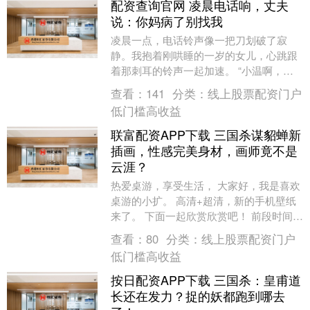
配资查询官网 凌晨电话响，丈夫
说：你妈病了别找我
凌晨一点，电话铃声像一把刀划破了寂
静。我抱着刚哄睡的一岁的女儿，心跳跟
着那刺耳的铃声一起加速。 “小温啊，你
妈突然胸闷，昏过去了！小磊是不是到家
查看：
141
分类：
线上股票配资门户
了？快让他开车送....
低门槛高收益
联富配资APP下载 三国杀谋貂蝉新
插画，性感完美身材，画师竟不是
云涯？
热爱桌游，享受生活， 大家好，我是喜欢
桌游的小扩。 高清+超清，新的手机壁纸
来了。 下面一起欣赏欣赏吧！ 前段时间看
到谋貂蝉新插画， 还以为是谋貂蝉新皮
查看：
80
分类：
线上股票配资门户
肤。 风....
低门槛高收益
按日配资APP下载 三国杀：皇甫道
长还在发力？捉的妖都跑到哪去