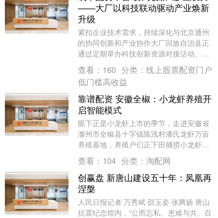
——大厂以科技联动驱动产业焕新
升级
紧扣企业技术需求，持续深化与北京通州
的协同创新和产业协作大厂回族自治县正
通过定期举办科技创新资源对接活动、搭
建共享研发平台、优化营商环境等一系列
查看：
160
分类：
线上股票配资门户
举措，加快推动科....
低门槛高收益
靠谱配资 安徽全椒：小龙虾养殖开
启智能模式
眼下正是小龙虾上市的季节，走进安徽省
滁州市全椒县十字镇陈浅村潘氏龙虾万亩
养殖基地，养殖户们正下田捕捞小龙虾。
收笼、倒虾、入桶……一连串动作麻利娴
查看：
104
分类：
淘配网
熟，不一会儿，水....
创赢盘 新唐山建设五十年：凤凰再
涅槃
人民日报记者 万秀斌 邵玉姿 张腾扬 唐山
抗震纪念馆内，“公而忘私、患难与共、百