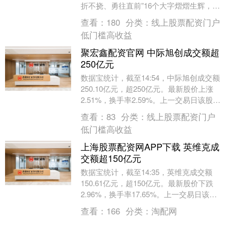
折不挠、勇往直前”16个大字熠熠生辉，镌
刻着1976年抗震救灾的精神力量，见证
查看：
180
分类：
线上股票配资门户
着....
低门槛高收益
聚宏鑫配资官网 中际旭创成交额超
250亿元
数据宝统计，截至14:54，中际旭创成交额
250.10亿元，超250亿元。最新股价上涨
2.51%，换手率2.59%。上一交易日该股全
天成交额为214.34亿元。....
查看：
83
分类：
线上股票配资门户
低门槛高收益
上海股票配资网APP下载 英维克成
交额超150亿元
数据宝统计，截至14:35，英维克成交额
150.61亿元，超150亿元。最新股价下跌
2.96%，换手率17.65%。上一交易日该股
全天成交额为6.52亿元。（数....
查看：
166
分类：
淘配网