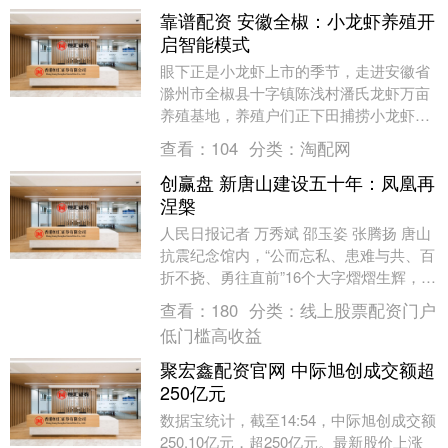
靠谱配资 安徽全椒：小龙虾养殖开
启智能模式
眼下正是小龙虾上市的季节，走进安徽省
滁州市全椒县十字镇陈浅村潘氏龙虾万亩
养殖基地，养殖户们正下田捕捞小龙虾。
收笼、倒虾、入桶……一连串动作麻利娴
查看：
104
分类：
淘配网
熟，不一会儿，水....
创赢盘 新唐山建设五十年：凤凰再
涅槃
人民日报记者 万秀斌 邵玉姿 张腾扬 唐山
抗震纪念馆内，“公而忘私、患难与共、百
折不挠、勇往直前”16个大字熠熠生辉，镌
刻着1976年抗震救灾的精神力量，见证
查看：
180
分类：
线上股票配资门户
着....
低门槛高收益
聚宏鑫配资官网 中际旭创成交额超
250亿元
数据宝统计，截至14:54，中际旭创成交额
250.10亿元，超250亿元。最新股价上涨