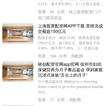
2.51%，换手率2.59%。上一交易日该股全
天成交额为214.34亿元。....
查看：
83
分类：
线上股票配资门户
低门槛高收益
上海股票配资网APP下载 英维克成
交额超150亿元
数据宝统计，截至14:35，英维克成交额
150.61亿元，超150亿元。最新股价下跌
2.96%，换手率17.65%。上一交易日该股
全天成交额为6.52亿元。（数....
查看：
166
分类：
淘配网
铭创配资官网app官网 徐州市妇幼
保健院再办月子餐品鉴会 孕妈家庭
沉浸式体验“舌尖上的月子”
月子餐品鉴活动 Waiting for a blooming
flower I want to go to the grassland andride
hors....
查看：
77
分类：
淘配网