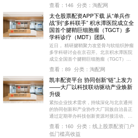
在斗地主模式之中狠狠逮捕神郭嘉，因此
查看：
146
分类：
淘配网
被广大小伙伴亲....
太仓股票配资APP下载 从“单兵作
战”到“多科联手” 积水潭医院成立全
国首个腱鞘巨细胞瘤（TGCT）多
学科诊疗（MDT）团队
近日， 精研腱鞘聚力攻坚骨与软组织肿瘤
多学科研讨会在京召开。北京积水潭医院
成立全国首个腱鞘巨细胞瘤（TGCT）多
学科诊疗（MDT）团队，该团队由骨肿瘤
查看：
89
分类：
淘配网
科牵头，联....
凯丰配资平台 协同创新“链”上发力
——大厂以科技联动驱动产业焕新
升级
紧扣企业技术需求，持续深化与北京通州
的协同创新和产业协作大厂回族自治县正
通过定期举办科技创新资源对接活动、搭
建共享研发平台、优化营商环境等一系列
查看：
160
分类：
线上股票配资门户
举措，加快推动科....
低门槛高收益