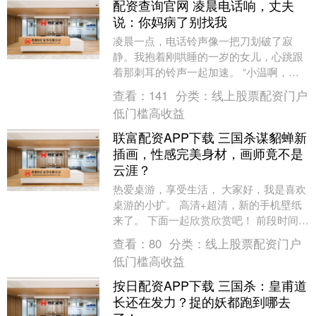
配资查询官网 凌晨电话响，丈夫
说：你妈病了别找我
凌晨一点，电话铃声像一把刀划破了寂
静。我抱着刚哄睡的一岁的女儿，心跳跟
着那刺耳的铃声一起加速。 “小温啊，你
妈突然胸闷，昏过去了！小磊是不是到家
查看：
141
分类：
线上股票配资门户
了？快让他开车送....
低门槛高收益
联富配资APP下载 三国杀谋貂蝉新
插画，性感完美身材，画师竟不是
云涯？
热爱桌游，享受生活， 大家好，我是喜欢
桌游的小扩。 高清+超清，新的手机壁纸
来了。 下面一起欣赏欣赏吧！ 前段时间看
到谋貂蝉新插画， 还以为是谋貂蝉新皮
查看：
80
分类：
线上股票配资门户
肤。 风....
低门槛高收益
按日配资APP下载 三国杀：皇甫道
长还在发力？捉的妖都跑到哪去