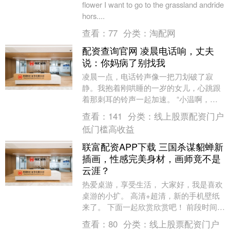
flower I want to go to the grassland andride
hors....
查看：
77
分类：
淘配网
配资查询官网 凌晨电话响，丈夫
说：你妈病了别找我
凌晨一点，电话铃声像一把刀划破了寂
静。我抱着刚哄睡的一岁的女儿，心跳跟
着那刺耳的铃声一起加速。 “小温啊，你
妈突然胸闷，昏过去了！小磊是不是到家
查看：
141
分类：
线上股票配资门户
了？快让他开车送....
低门槛高收益
联富配资APP下载 三国杀谋貂蝉新
插画，性感完美身材，画师竟不是
云涯？
热爱桌游，享受生活， 大家好，我是喜欢
桌游的小扩。 高清+超清，新的手机壁纸
来了。 下面一起欣赏欣赏吧！ 前段时间看
到谋貂蝉新插画， 还以为是谋貂蝉新皮
查看：
80
分类：
线上股票配资门户
肤。 风....