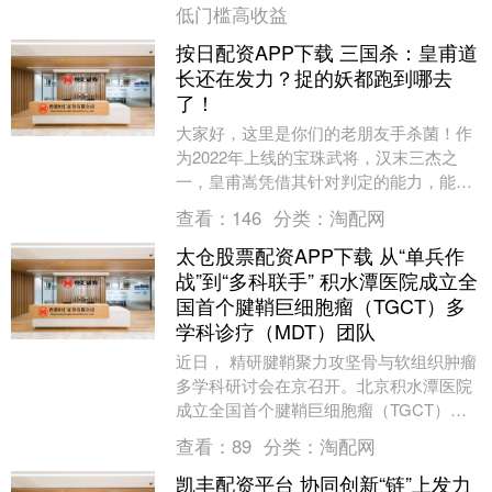
低门槛高收益
按日配资APP下载 三国杀：皇甫道
长还在发力？捉的妖都跑到哪去
了！
大家好，这里是你们的老朋友手杀菌！作
为2022年上线的宝珠武将，汉末三杰之
一，皇甫嵩凭借其针对判定的能力，能够
在斗地主模式之中狠狠逮捕神郭嘉，因此
查看：
146
分类：
淘配网
被广大小伙伴亲....
太仓股票配资APP下载 从“单兵作
战”到“多科联手” 积水潭医院成立全
国首个腱鞘巨细胞瘤（TGCT）多
学科诊疗（MDT）团队
近日， 精研腱鞘聚力攻坚骨与软组织肿瘤
多学科研讨会在京召开。北京积水潭医院
成立全国首个腱鞘巨细胞瘤（TGCT）多
学科诊疗（MDT）团队，该团队由骨肿瘤
查看：
89
分类：
淘配网
科牵头，联....
凯丰配资平台 协同创新“链”上发力