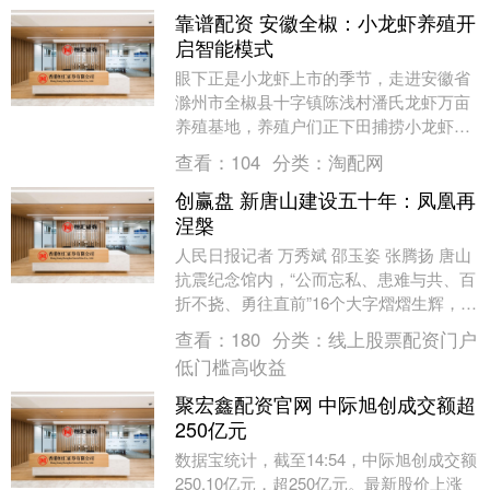
靠谱配资 安徽全椒：小龙虾养殖开
启智能模式
眼下正是小龙虾上市的季节，走进安徽省
滁州市全椒县十字镇陈浅村潘氏龙虾万亩
养殖基地，养殖户们正下田捕捞小龙虾。
收笼、倒虾、入桶……一连串动作麻利娴
查看：
104
分类：
淘配网
熟，不一会儿，水....
创赢盘 新唐山建设五十年：凤凰再
涅槃
人民日报记者 万秀斌 邵玉姿 张腾扬 唐山
抗震纪念馆内，“公而忘私、患难与共、百
折不挠、勇往直前”16个大字熠熠生辉，镌
刻着1976年抗震救灾的精神力量，见证
查看：
180
分类：
线上股票配资门户
着....
低门槛高收益
聚宏鑫配资官网 中际旭创成交额超
250亿元
数据宝统计，截至14:54，中际旭创成交额
250.10亿元，超250亿元。最新股价上涨