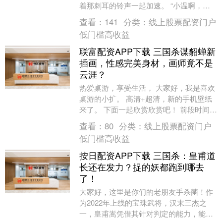
着那刺耳的铃声一起加速。 “小温啊，你
妈突然胸闷，昏过去了！小磊是不是到家
查看：
141
分类：
线上股票配资门户
了？快让他开车送....
低门槛高收益
联富配资APP下载 三国杀谋貂蝉新
插画，性感完美身材，画师竟不是
云涯？
热爱桌游，享受生活， 大家好，我是喜欢
桌游的小扩。 高清+超清，新的手机壁纸
来了。 下面一起欣赏欣赏吧！ 前段时间看
到谋貂蝉新插画， 还以为是谋貂蝉新皮
查看：
80
分类：
线上股票配资门户
肤。 风....
低门槛高收益
按日配资APP下载 三国杀：皇甫道
长还在发力？捉的妖都跑到哪去
了！
大家好，这里是你们的老朋友手杀菌！作
为2022年上线的宝珠武将，汉末三杰之
一，皇甫嵩凭借其针对判定的能力，能够