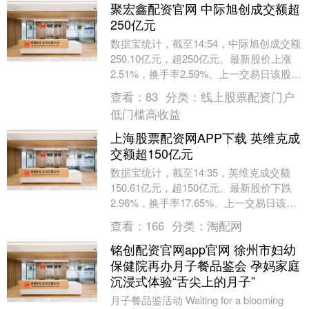
聚宏鑫配资官网 中际旭创成交额超
250亿元
数据宝统计，截至14:54，中际旭创成交额
250.10亿元，超250亿元。最新股价上涨
2.51%，换手率2.59%。上一交易日该股全
天成交额为214.34亿元。....
查看：
83
分类：
线上股票配资门户
低门槛高收益
上海股票配资网APP下载 英维克成
交额超150亿元
数据宝统计，截至14:35，英维克成交额
150.61亿元，超150亿元。最新股价下跌
2.96%，换手率17.65%。上一交易日该股
全天成交额为6.52亿元。（数....
查看：
166
分类：
淘配网
铭创配资官网app官网 徐州市妇幼
保健院再办月子餐品鉴会 孕妈家庭
沉浸式体验“舌尖上的月子”
月子餐品鉴活动 Waiting for a blooming