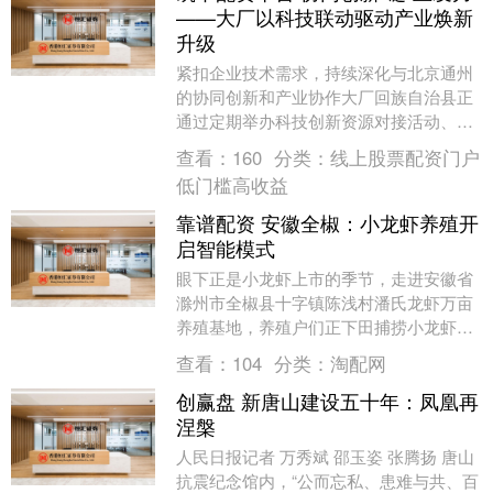
——大厂以科技联动驱动产业焕新
升级
紧扣企业技术需求，持续深化与北京通州
的协同创新和产业协作大厂回族自治县正
通过定期举办科技创新资源对接活动、搭
建共享研发平台、优化营商环境等一系列
查看：
160
分类：
线上股票配资门户
举措，加快推动科....
低门槛高收益
靠谱配资 安徽全椒：小龙虾养殖开
启智能模式
眼下正是小龙虾上市的季节，走进安徽省
滁州市全椒县十字镇陈浅村潘氏龙虾万亩
养殖基地，养殖户们正下田捕捞小龙虾。
收笼、倒虾、入桶……一连串动作麻利娴
查看：
104
分类：
淘配网
熟，不一会儿，水....
创赢盘 新唐山建设五十年：凤凰再
涅槃
人民日报记者 万秀斌 邵玉姿 张腾扬 唐山
抗震纪念馆内，“公而忘私、患难与共、百