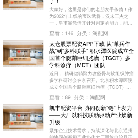
了！
大家好，这里是你们的老朋友手杀菌！作
为2022年上线的宝珠武将，汉末三杰之
一，皇甫嵩凭借其针对判定的能力，能够
在斗地主模式之中狠狠逮捕神郭嘉，因此
查看：
146
分类：
淘配网
被广大小伙伴亲....
太仓股票配资APP下载 从“单兵作
战”到“多科联手” 积水潭医院成立全
国首个腱鞘巨细胞瘤（TGCT）多
学科诊疗（MDT）团队
近日， 精研腱鞘聚力攻坚骨与软组织肿瘤
多学科研讨会在京召开。北京积水潭医院
成立全国首个腱鞘巨细胞瘤（TGCT）多
学科诊疗（MDT）团队，该团队由骨肿瘤
查看：
89
分类：
淘配网
科牵头，联....
凯丰配资平台 协同创新“链”上发力
——大厂以科技联动驱动产业焕新
升级
紧扣企业技术需求，持续深化与北京通州
的协同创新和产业协作大厂回族自治县正