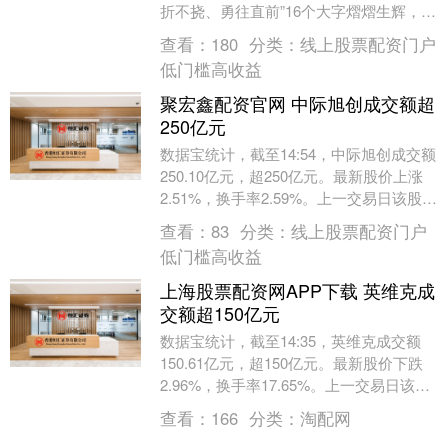
折不挠、勇往直前”16个大字熠熠生辉，镌
刻着1976年抗震救灾的精神力量，见证
查看：
180
分类：
线上股票配资门户
着....
低门槛高收益
聚宏鑫配资官网 中际旭创成交额超
250亿元
数据宝统计，截至14:54，中际旭创成交额
250.10亿元，超250亿元。最新股价上涨
2.51%，换手率2.59%。上一交易日该股全
天成交额为214.34亿元。....
查看：
83
分类：
线上股票配资门户
低门槛高收益
上海股票配资网APP下载 英维克成
交额超150亿元
数据宝统计，截至14:35，英维克成交额
150.61亿元，超150亿元。最新股价下跌
2.96%，换手率17.65%。上一交易日该股
全天成交额为6.52亿元。（数....
查看：
166
分类：
淘配网