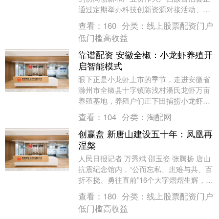
通过定期举办科技创新资源对接活动、搭
建共享研发平台、优化营商环境等一系列
查看：
160
分类：
线上股票配资门户
举措，加快推动科....
低门槛高收益
靠谱配资 安徽全椒：小龙虾养殖开
启智能模式
眼下正是小龙虾上市的季节，走进安徽省
滁州市全椒县十字镇陈浅村潘氏龙虾万亩
养殖基地，养殖户们正下田捕捞小龙虾。
收笼、倒虾、入桶……一连串动作麻利娴
查看：
104
分类：
淘配网
熟，不一会儿，水....
创赢盘 新唐山建设五十年：凤凰再
涅槃
人民日报记者 万秀斌 邵玉姿 张腾扬 唐山
抗震纪念馆内，“公而忘私、患难与共、百
折不挠、勇往直前”16个大字熠熠生辉，镌
刻着1976年抗震救灾的精神力量，见证
查看：
180
分类：
线上股票配资门户
着....
低门槛高收益