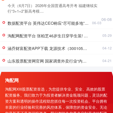
今天（6月7日） 2026年全国普通高考开考 福建继续实
行“3+1+2”新高考模....
06-08
数据配资平台 英伟达CEO称应“尽可能多地”给员工发薪水
06-03
淘配网配资平台 张柏芝46岁生日穿学生装! 再现《喜剧之王》柳飘飘! 豪送粉丝机票和迪士尼门票
05-29
涵乔财富配资APP下载 龙源技术（300105）2025年年报简析：净利润同比下降154.64%，三费占比上升明显
04-12
山东股票配资网官网 国家调查外卖行业“内卷式”竞争 淘宝闪购、美团回应
04-21
淘配网
淘配网XIII股票配资首选，为您提供专业、安全、高效的股票
配资服务。我们致力于为投资者解决资金瓶颈问题，灵活的配
资方案和透明的操作流程助您抓住每一次投资机会。平台拥有
丰富的行业经验和完善的风控体系，保障您的资金安全。无论