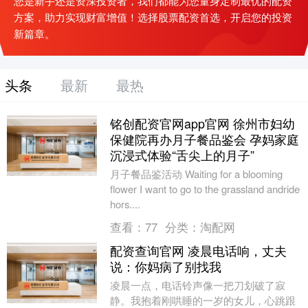
您是新手还是资深投资者，我们都能为您量身定制最优的配资
方案，助力实现财富增值！选择股票配资首选，开启您的投资
新篇章。
头条
最新
最热
铭创配资官网app官网 徐州市妇幼
保健院再办月子餐品鉴会 孕妈家庭
沉浸式体验“舌尖上的月子”
月子餐品鉴活动 Waiting for a blooming
flower I want to go to the grassland andride
hors....
查看：
77
分类：
淘配网
配资查询官网 凌晨电话响，丈夫
说：你妈病了别找我
凌晨一点，电话铃声像一把刀划破了寂
静。我抱着刚哄睡的一岁的女儿，心跳跟