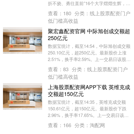
折不挠、勇往直前”16个大字熠熠生辉，镌
刻着1976年抗震救灾的精神力量，见证
查看：
180
分类：
线上股票配资门户
着....
低门槛高收益
聚宏鑫配资官网 中际旭创成交额超
250亿元
数据宝统计，截至14:54，中际旭创成交额
250.10亿元，超250亿元。最新股价上涨
2.51%，换手率2.59%。上一交易日该股全
天成交额为214.34亿元。....
查看：
83
分类：
线上股票配资门户
低门槛高收益
上海股票配资网APP下载 英维克成
交额超150亿元
数据宝统计，截至14:35，英维克成交额
150.61亿元，超150亿元。最新股价下跌
2.96%，换手率17.65%。上一交易日该股
全天成交额为6.52亿元。（数....
查看：
166
分类：
淘配网