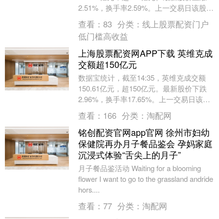
2.51%，换手率2.59%。上一交易日该股全
天成交额为214.34亿元。....
查看：
83
分类：
线上股票配资门户
低门槛高收益
上海股票配资网APP下载 英维克成
交额超150亿元
数据宝统计，截至14:35，英维克成交额
150.61亿元，超150亿元。最新股价下跌
2.96%，换手率17.65%。上一交易日该股
全天成交额为6.52亿元。（数....
查看：
166
分类：
淘配网
铭创配资官网app官网 徐州市妇幼
保健院再办月子餐品鉴会 孕妈家庭
沉浸式体验“舌尖上的月子”
月子餐品鉴活动 Waiting for a blooming
flower I want to go to the grassland andride
hors....
查看：
77
分类：
淘配网