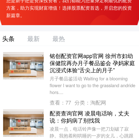
您是新手还是资深投资者，我们都能为您量身定制最优的配资
方案，助力实现财富增值！选择股票配资首选，开启您的投资
新篇章。
头条
最新
最热
铭创配资官网app官网 徐州市妇幼
保健院再办月子餐品鉴会 孕妈家庭
沉浸式体验“舌尖上的月子”
月子餐品鉴活动 Waiting for a blooming
flower I want to go to the grassland andride
hors....
查看：
77
分类：
淘配网
配资查询官网 凌晨电话响，丈夫
说：你妈病了别找我
凌晨一点，电话铃声像一把刀划破了寂
静。我抱着刚哄睡的一岁的女儿，心跳跟