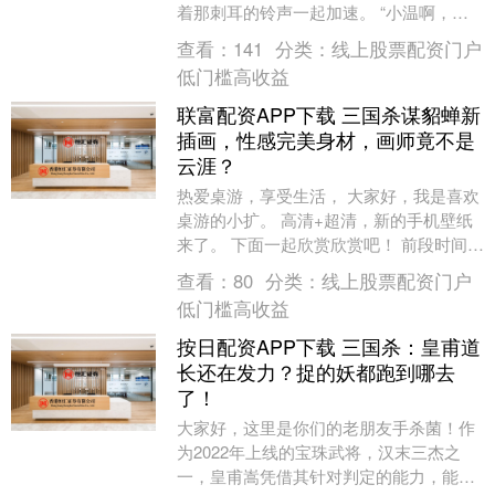
着那刺耳的铃声一起加速。 “小温啊，你
妈突然胸闷，昏过去了！小磊是不是到家
查看：
141
分类：
线上股票配资门户
了？快让他开车送....
低门槛高收益
联富配资APP下载 三国杀谋貂蝉新
插画，性感完美身材，画师竟不是
云涯？
热爱桌游，享受生活， 大家好，我是喜欢
桌游的小扩。 高清+超清，新的手机壁纸
来了。 下面一起欣赏欣赏吧！ 前段时间看
到谋貂蝉新插画， 还以为是谋貂蝉新皮
查看：
80
分类：
线上股票配资门户
肤。 风....
低门槛高收益
按日配资APP下载 三国杀：皇甫道
长还在发力？捉的妖都跑到哪去
了！
大家好，这里是你们的老朋友手杀菌！作
为2022年上线的宝珠武将，汉末三杰之
一，皇甫嵩凭借其针对判定的能力，能够