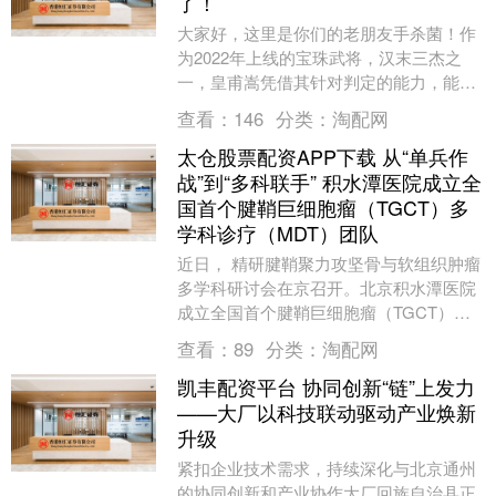
了！
大家好，这里是你们的老朋友手杀菌！作
为2022年上线的宝珠武将，汉末三杰之
一，皇甫嵩凭借其针对判定的能力，能够
在斗地主模式之中狠狠逮捕神郭嘉，因此
查看：
146
分类：
淘配网
被广大小伙伴亲....
太仓股票配资APP下载 从“单兵作
战”到“多科联手” 积水潭医院成立全
国首个腱鞘巨细胞瘤（TGCT）多
学科诊疗（MDT）团队
近日， 精研腱鞘聚力攻坚骨与软组织肿瘤
多学科研讨会在京召开。北京积水潭医院
成立全国首个腱鞘巨细胞瘤（TGCT）多
学科诊疗（MDT）团队，该团队由骨肿瘤
查看：
89
分类：
淘配网
科牵头，联....
凯丰配资平台 协同创新“链”上发力
——大厂以科技联动驱动产业焕新
升级
紧扣企业技术需求，持续深化与北京通州
的协同创新和产业协作大厂回族自治县正