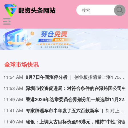
全球市场快讯
11:54 AM
8月7日午间涨停分析
创业板指缩量上涨1.75%，医药、算力硬件股持续爆发。宝鼎科技、云南锗业、汇绿生态、沃格光电、百花医药均4连板，一图看懂>>
11:53 AM
深圳市投资促进局：对符合条件的在深跨国公司
11:49 AM
香港2026年选举委员会界别分组一般选举11月2
11:41 AM
专家辟谣车市半年发了五六百款新车
针对上半年上市新车超500款的行业热议数据，中国汽车流通协会专家李颜伟今日在社交平台上表示，2026年1-6月国内全新车型仅约165款，市面流传500至600款的说法并不严谨。 李颜伟解释，500多款是车型+各类配置、衍生款的合并统计。“比如新上市一款车型，有三个配置，这可以算作是1款车型，3个款型；如果上半年这165款车型，加上不同配置，或许能有500~600个款型；但是说成500-600款车型就不严谨了。” 此前多家媒体采用宽口径统计，称1-5月新车550款、上半年超600款，引发行业内卷讨论。（一财）
11:40 AM
瑞银：上调太