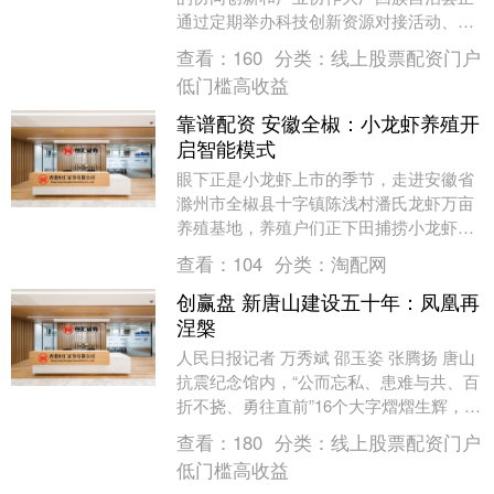
通过定期举办科技创新资源对接活动、搭
建共享研发平台、优化营商环境等一系列
查看：
160
分类：
线上股票配资门户
举措，加快推动科....
低门槛高收益
靠谱配资 安徽全椒：小龙虾养殖开
启智能模式
眼下正是小龙虾上市的季节，走进安徽省
滁州市全椒县十字镇陈浅村潘氏龙虾万亩
养殖基地，养殖户们正下田捕捞小龙虾。
收笼、倒虾、入桶……一连串动作麻利娴
查看：
104
分类：
淘配网
熟，不一会儿，水....
创赢盘 新唐山建设五十年：凤凰再
涅槃
人民日报记者 万秀斌 邵玉姿 张腾扬 唐山
抗震纪念馆内，“公而忘私、患难与共、百
折不挠、勇往直前”16个大字熠熠生辉，镌
刻着1976年抗震救灾的精神力量，见证
查看：
180
分类：
线上股票配资门户
着....
低门槛高收益