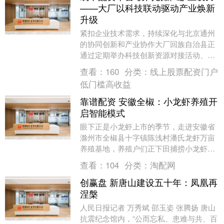
——大厂以科技联动驱动产业焕新
升级
紧扣企业技术需求，持续深化与北京通州
的协同创新和产业协作大厂回族自治县正
通过定期举办科技创新资源对接活动、搭
建共享研发平台、优化营商环境等一系列
查看：
160
分类：
线上股票配资门户
举措，加快推动科....
低门槛高收益
靠谱配资 安徽全椒：小龙虾养殖开
启智能模式
眼下正是小龙虾上市的季节，走进安徽省
滁州市全椒县十字镇陈浅村潘氏龙虾万亩
养殖基地，养殖户们正下田捕捞小龙虾。
收笼、倒虾、入桶……一连串动作麻利娴
查看：
104
分类：
淘配网
熟，不一会儿，水....
创赢盘 新唐山建设五十年：凤凰再
涅槃
人民日报记者 万秀斌 邵玉姿 张腾扬 唐山
抗震纪念馆内，“公而忘私、患难与共、百