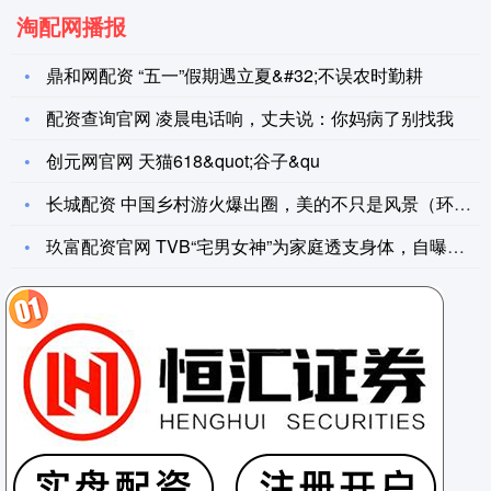
淘配网播报
鼎和网配资 “五一”假期遇立夏&#32;不误农时勤耕
配资查询官网 凌晨电话响，丈夫说：你妈病了别找我
创元网官网 天猫618&quot;谷子&qu
长城配资 中国乡村游火爆出圈，美的不只是风景（环球走笔）
玖富配资官网 TVB“宅男女神”为家庭透支身体，自曝两处受伤