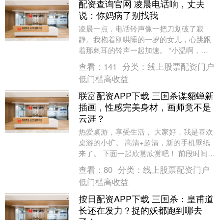
配资查询官网 凌晨电话响，丈夫
说：你妈病了别找我
凌晨一点，电话铃声像一把刀划破了寂
静。我抱着刚哄睡的一岁的女儿，心跳跟
着那刺耳的铃声一起加速。 “小温啊，你
妈突然胸闷，昏过去了！小磊是不是到家
查看：
141
分类：
线上股票配资门户
了？快让他开车送....
低门槛高收益
联富配资APP下载 三国杀谋貂蝉新
插画，性感完美身材，画师竟不是
云涯？
热爱桌游，享受生活， 大家好，我是喜欢
桌游的小扩。 高清+超清，新的手机壁纸
来了。 下面一起欣赏欣赏吧！ 前段时间看
到谋貂蝉新插画， 还以为是谋貂蝉新皮
查看：
80
分类：
线上股票配资门户
肤。 风....
低门槛高收益
按日配资APP下载 三国杀：皇甫道
长还在发力？捉的妖都跑到哪去