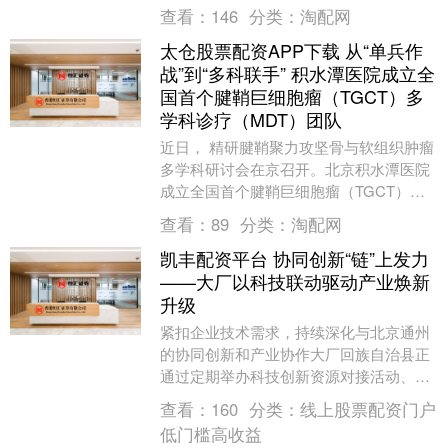
在斗地主模式之中狠狠逮捕神郭嘉，因此
查看：
146
分类：
淘配网
被广大小伙伴亲....
太仓股票配资APP下载 从“单兵作
战”到“多科联手” 积水潭医院成立全
国首个腱鞘巨细胞瘤（TGCT）多
学科诊疗（MDT）团队
近日， 精研腱鞘聚力攻坚骨与软组织肿瘤
多学科研讨会在京召开。北京积水潭医院
成立全国首个腱鞘巨细胞瘤（TGCT）多
学科诊疗（MDT）团队，该团队由骨肿瘤
查看：
89
分类：
淘配网
科牵头，联....
凯丰配资平台 协同创新“链”上发力
——大厂以科技联动驱动产业焕新
升级
紧扣企业技术需求，持续深化与北京通州
的协同创新和产业协作大厂回族自治县正
通过定期举办科技创新资源对接活动、搭
建共享研发平台、优化营商环境等一系列
查看：
160
分类：
线上股票配资门户
举措，加快推动科....
低门槛高收益