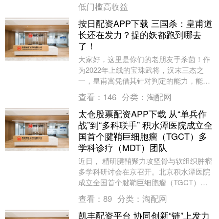
低门槛高收益
按日配资APP下载 三国杀：皇甫道
长还在发力？捉的妖都跑到哪去
了！
大家好，这里是你们的老朋友手杀菌！作
为2022年上线的宝珠武将，汉末三杰之
一，皇甫嵩凭借其针对判定的能力，能够
在斗地主模式之中狠狠逮捕神郭嘉，因此
查看：
146
分类：
淘配网
被广大小伙伴亲....
太仓股票配资APP下载 从“单兵作
战”到“多科联手” 积水潭医院成立全
国首个腱鞘巨细胞瘤（TGCT）多
学科诊疗（MDT）团队
近日， 精研腱鞘聚力攻坚骨与软组织肿瘤
多学科研讨会在京召开。北京积水潭医院
成立全国首个腱鞘巨细胞瘤（TGCT）多
学科诊疗（MDT）团队，该团队由骨肿瘤
查看：
89
分类：
淘配网
科牵头，联....
凯丰配资平台 协同创新“链”上发力