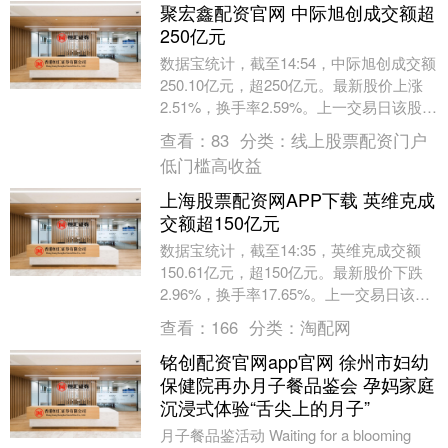
聚宏鑫配资官网 中际旭创成交额超
250亿元
数据宝统计，截至14:54，中际旭创成交额
250.10亿元，超250亿元。最新股价上涨
2.51%，换手率2.59%。上一交易日该股全
天成交额为214.34亿元。....
查看：
83
分类：
线上股票配资门户
低门槛高收益
上海股票配资网APP下载 英维克成
交额超150亿元
数据宝统计，截至14:35，英维克成交额
150.61亿元，超150亿元。最新股价下跌
2.96%，换手率17.65%。上一交易日该股
全天成交额为6.52亿元。（数....
查看：
166
分类：
淘配网
铭创配资官网app官网 徐州市妇幼
保健院再办月子餐品鉴会 孕妈家庭
沉浸式体验“舌尖上的月子”
月子餐品鉴活动 Waiting for a blooming