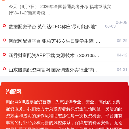
今天（6月7日） 2026年全国普通高考开考 福建继续实
行“3+1+2”新高考模....
06-08
数据配资平台 英伟达CEO称应“尽可能多地”给员工发薪水
06-03
淘配网配资平台 张柏芝46岁生日穿学生装! 再现《喜剧之王》柳飘飘! 豪送粉丝机票和迪士尼门票
05-29
涵乔财富配资APP下载 龙源技术（300105）2025年年报简析：净利润同比下降154.64%，三费占比上升明显
04-12
山东股票配资网官网 国家调查外卖行业“内卷式”竞争 淘宝闪购、美团回应
04-21
淘配网
淘配网XIII股票配资首选，为您提供专业、安全、高效的股票
配资服务。我们致力于为投资者解决资金瓶颈问题，灵活的配
资方案和透明的操作流程助您抓住每一次投资机会。平台拥有
丰富的行业经验和完善的风控体系，保障您的资金安全。无论