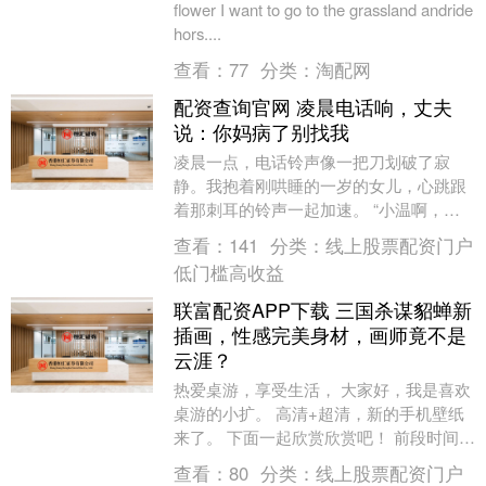
flower I want to go to the grassland andride
hors....
查看：
77
分类：
淘配网
配资查询官网 凌晨电话响，丈夫
说：你妈病了别找我
凌晨一点，电话铃声像一把刀划破了寂
静。我抱着刚哄睡的一岁的女儿，心跳跟
着那刺耳的铃声一起加速。 “小温啊，你
妈突然胸闷，昏过去了！小磊是不是到家
查看：
141
分类：
线上股票配资门户
了？快让他开车送....
低门槛高收益
联富配资APP下载 三国杀谋貂蝉新
插画，性感完美身材，画师竟不是
云涯？
热爱桌游，享受生活， 大家好，我是喜欢
桌游的小扩。 高清+超清，新的手机壁纸
来了。 下面一起欣赏欣赏吧！ 前段时间看
到谋貂蝉新插画， 还以为是谋貂蝉新皮
查看：
80
分类：
线上股票配资门户
肤。 风....