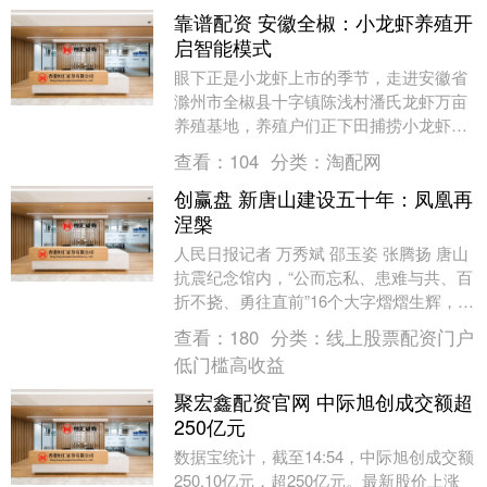
靠谱配资 安徽全椒：小龙虾养殖开
启智能模式
眼下正是小龙虾上市的季节，走进安徽省
滁州市全椒县十字镇陈浅村潘氏龙虾万亩
养殖基地，养殖户们正下田捕捞小龙虾。
收笼、倒虾、入桶……一连串动作麻利娴
查看：
104
分类：
淘配网
熟，不一会儿，水....
创赢盘 新唐山建设五十年：凤凰再
涅槃
人民日报记者 万秀斌 邵玉姿 张腾扬 唐山
抗震纪念馆内，“公而忘私、患难与共、百
折不挠、勇往直前”16个大字熠熠生辉，镌
刻着1976年抗震救灾的精神力量，见证
查看：
180
分类：
线上股票配资门户
着....
低门槛高收益
聚宏鑫配资官网 中际旭创成交额超
250亿元
数据宝统计，截至14:54，中际旭创成交额
250.10亿元，超250亿元。最新股价上涨